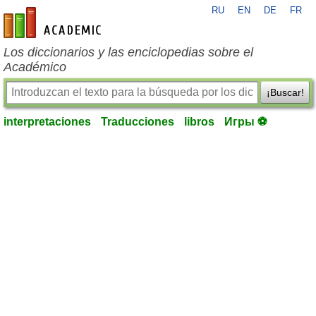
RU
EN
DE
FR
es-academic.com
Los diccionarios y las enciclopedias sobre el
Académico
¡Buscar!
interpretaciones
Traducciones
libros
Игры ⚽