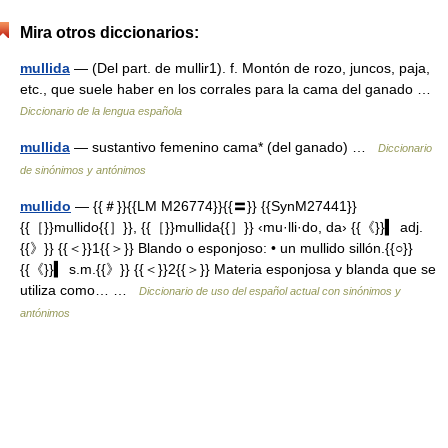
Mira otros diccionarios:
mullida
— (Del part. de mullir1). f. Montón de rozo, juncos, paja,
etc., que suele haber en los corrales para la cama del ganado …
Diccionario de la lengua española
mullida
— sustantivo femenino cama* (del ganado) …
Diccionario
de sinónimos y antónimos
mullido
— {{＃}}{{LM M26774}}{{〓}} {{SynM27441}}
{{［}}mullido{{］}}, {{［}}mullida{{］}} ‹mu·lli·do, da› {{《}}▍ adj.
{{》}} {{＜}}1{{＞}} Blando o esponjoso: • un mullido sillón.{{○}}
{{《}}▍ s.m.{{》}} {{＜}}2{{＞}} Materia esponjosa y blanda que se
utiliza como… …
Diccionario de uso del español actual con sinónimos y
antónimos