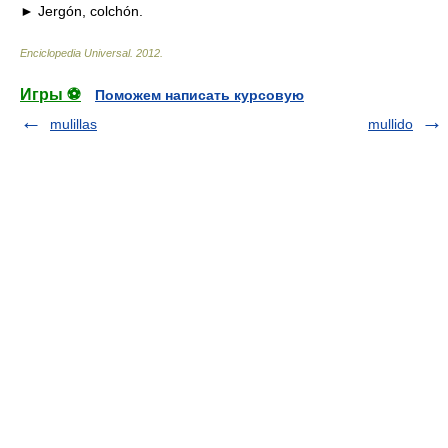
► Jergón, colchón.
Enciclopedia Universal
.
2012
.
Игры ⚽
Поможем написать курсовую
mulillas
mullido